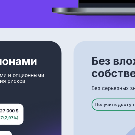
Без вл
ионами
собств
ами и опционными
ия рисков
Без серьезных з
Получить доступ