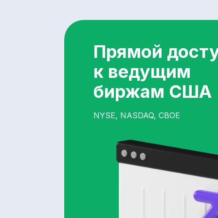
Прямой дост
к ведущим
биржам США
NYSE, NASDAQ, CBOE