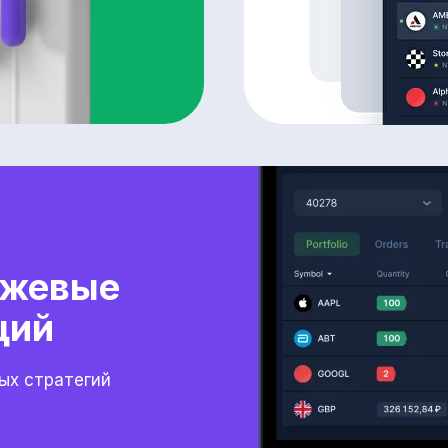
ржевые
ций
ных стратегий