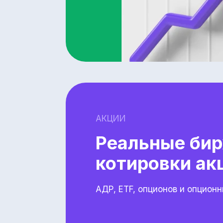
АКЦИИ
Реальные би
котировки ак
АДР, ETF, опционов и опцион