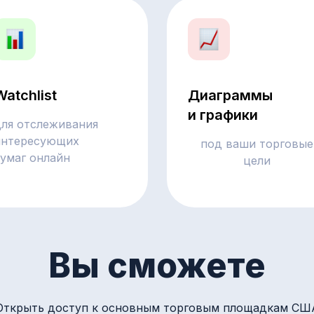
Watchlist
Диаграммы
и графики
для отслеживания
интересующих
под ваши торговые
бумаг онлайн
цели
Вы сможете
Открыть доступ к основным торговым площадкам СШ