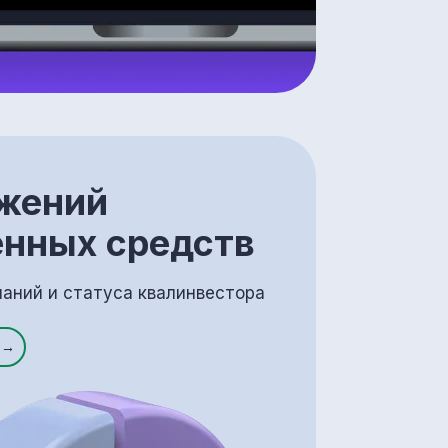
ожений
енных средств
наний и статуса квалинвестора
 →